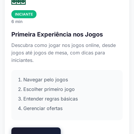
INICIANTE
6 min
Primeira Experiência nos Jogos
Descubra como jogar nos jogos online, desde
jogos até jogos de mesa, com dicas para
iniciantes.
Navegar pelo jogos
Escolher primeiro jogo
Entender regras básicas
Gerenciar ofertas