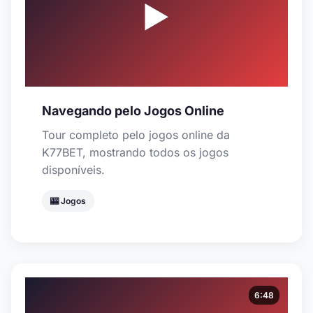
▶️
Navegando pelo Jogos Online
Tour completo pelo jogos online da
K77BET, mostrando todos os jogos
disponíveis.
🎰 Jogos
6:48