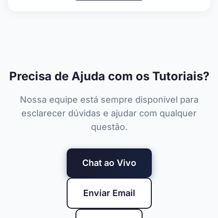
Precisa de Ajuda com os Tutoriais?
Nossa equipe está sempre disponível para
esclarecer dúvidas e ajudar com qualquer
questão.
Chat ao Vivo
Enviar Email