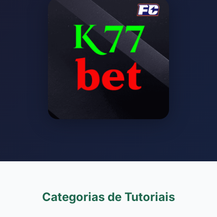
Categorias de Tutoriais