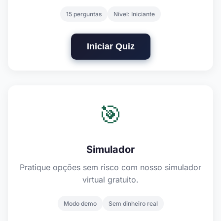
15 perguntas
Nível: Iniciante
Iniciar Quiz
🎯
Simulador
Pratique opções sem risco com nosso simulador
virtual gratuito.
Modo demo
Sem dinheiro real