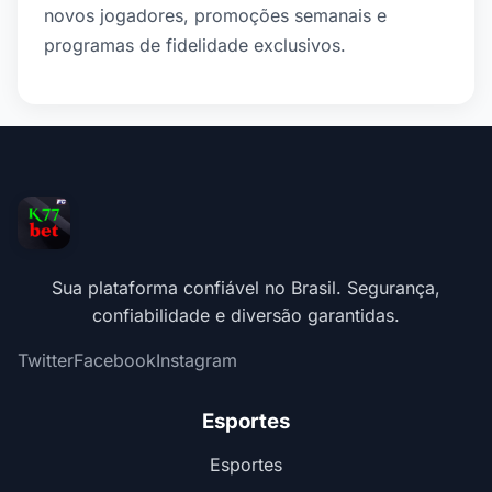
novos jogadores, promoções semanais e
programas de fidelidade exclusivos.
Sua plataforma confiável no Brasil. Segurança,
confiabilidade e diversão garantidas.
Twitter
Facebook
Instagram
Esportes
Esportes