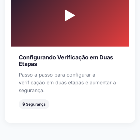
▶️
Configurando Verificação em Duas
Etapas
Passo a passo para configurar a
verificação em duas etapas e aumentar a
segurança.
🔒 Segurança