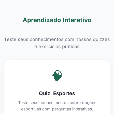
Aprendizado Interativo
Teste seus conhecimentos com nossos quizzes
e exercícios práticos
🧠
Quiz: Esportes
Teste seus conhecimentos sobre opções
esportivas com perguntas interativas.