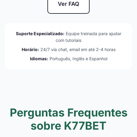
Ver FAQ
Suporte Especializado:
Equipe treinada para ajudar
com tutoriais
Horário:
24/7 via chat, email em até 2-4 horas
Idiomas:
Português, Inglês e Espanhol
Perguntas Frequentes
sobre K77BET